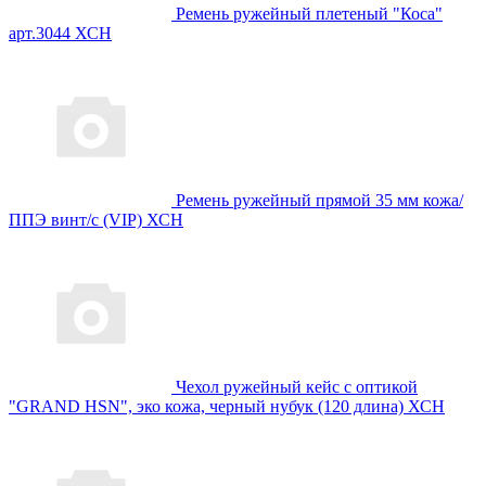
Ремень ружейный плетеный "Коса"
арт.3044 ХСН
Ремень ружейный прямой 35 мм кожа/
ППЭ винт/с (VIP) ХСН
Чехол ружейный кейс с оптикой
"GRAND HSN", эко кожа, черный нубук (120 длина) ХСН