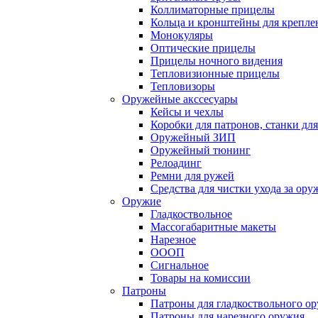
Коллиматорные прицелы
Кольца и кронштейны для крепле
Монокуляры
Оптические прицелы
Прицелы ночного видения
Тепловизионные прицелы
Тепловизоры
Оружейные акссесуары
Кейсы и чехлы
Коробки для патронов, станки дл
Оружейный ЗИП
Оружейный тюнинг
Релоадинг
Ремни для ружей
Средства для чистки ухода за ор
Оружие
Гладкоствольное
Массогабаритные макеты
Нарезное
ОООП
Сигнальное
Товары на комиссии
Патроны
Патроны для гладкоствольного о
Патроны для нарезного оружия