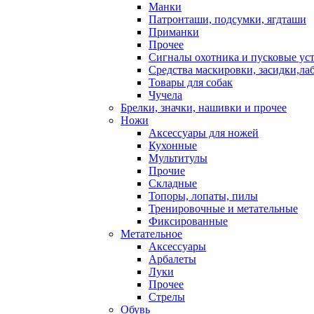
Манки
Патронташи, подсумки, ягдташи
Приманки
Прочее
Сигналы охотника и пусковые ус
Средства маскировки, засидки,ла
Товары для собак
Чучела
Брелки, значки, нашивки и прочее
Ножи
Аксессуары для ножей
Кухонные
Мультитулы
Прочие
Складные
Топоры, лопаты, пилы
Тренировочные и метательные
Фиксированные
Метательное
Аксессуары
Арбалеты
Луки
Прочее
Стрелы
Обувь