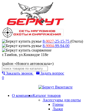
8-
9027
-25-15-75
(Охота)
8-
9004
-99-94-00
г.Тамбов, ул.Киквидзе 118е
(район «Нового автовокзала»)
Заказать звонок
Задать вопрос
0
О компании
Каталог товаров
Аксессуары для охоты
Горны
Лыжи