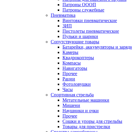
Патроны ОООП
Патроны служебные
Пневматика
Винтовки пневматические
ЗИП
Пистолеты пневматические
Пульки и шарики
Сопутствующие товары
Батарейки, аккумуляторы и заряд
Камеры
Квадрокоптеры
Компасы
Навигаторы
Прочее
Рации
Фотоловушки
Часы
Спортивная стрельба
Метательные машинки
Мишени
Наушники и очки
Прочее
Сошки и упоры для стрельбы
Товары для пристрелки
Средства самообороны