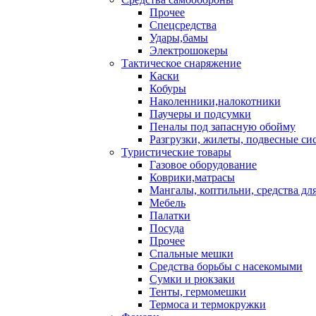
Прочее
Спецсредства
Удары,бамы
Электрошокеры
Тактическое снаряжение
Каски
Кобуры
Наколенники,налокотники
Паучеры и подсумки
Пеналы под запасную обойму
Разгрузки, жилеты, подвесные си
Туристические товары
Газовое оборудование
Коврики,матрасы
Мангалы, коптильни, средства дл
Мебель
Палатки
Посуда
Прочее
Спальные мешки
Средства борьбы с насекомыми
Сумки и рюкзаки
Тенты, гермомешки
Термоса и термокружки