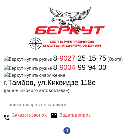
8-
9027
-25-15-75
(Охота)
8-
9004
-99-94-00
г.Тамбов, ул.Киквидзе 118е
(район «Нового автовокзала»)
Заказать звонок
Задать вопрос
0