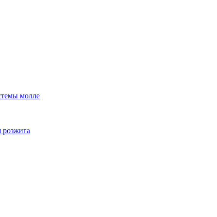
стемы молле
я розжига