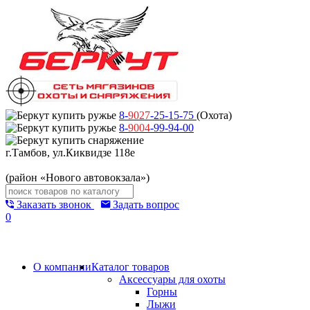
8-
9027
-25-15-75
(Охота)
8-
9004
-99-94-00
г.Тамбов, ул.Киквидзе 118е
(район «Нового автовокзала»)
Заказать звонок
Задать вопрос
0
О компании
Каталог товаров
Аксессуары для охоты
Горны
Лыжи