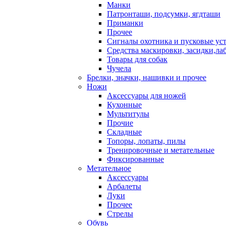
Манки
Патронташи, подсумки, ягдташи
Приманки
Прочее
Сигналы охотника и пусковые ус
Средства маскировки, засидки,ла
Товары для собак
Чучела
Брелки, значки, нашивки и прочее
Ножи
Аксессуары для ножей
Кухонные
Мультитулы
Прочие
Складные
Топоры, лопаты, пилы
Тренировочные и метательные
Фиксированные
Метательное
Аксессуары
Арбалеты
Луки
Прочее
Стрелы
Обувь