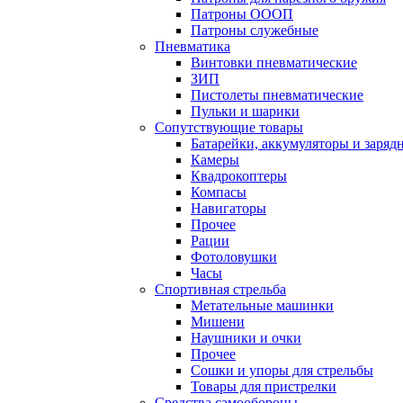
Патроны ОООП
Патроны служебные
Пневматика
Винтовки пневматические
ЗИП
Пистолеты пневматические
Пульки и шарики
Сопутствующие товары
Батарейки, аккумуляторы и заряд
Камеры
Квадрокоптеры
Компасы
Навигаторы
Прочее
Рации
Фотоловушки
Часы
Спортивная стрельба
Метательные машинки
Мишени
Наушники и очки
Прочее
Сошки и упоры для стрельбы
Товары для пристрелки
Средства самообороны