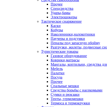
Прочее
Спецсредства
Удары,бамы
Электрошокеры
Тактическое снаряжение
Каски
Кобуры
Наколенники,налокотники
Паучеры и подсумки
Пеналы под запасную обойму
Разгрузки, жилеты, подвесные си
Туристические товары
Газовое оборудование
Коврики,матрасы
Мангалы, коптильни, средства дл
Мебель
Палатки
Посуда
Прочее
Спальные мешки
Средства борьбы с насекомыми
Сумки и рюкзаки
Тенты, гермомешки
Термоса и термокружки