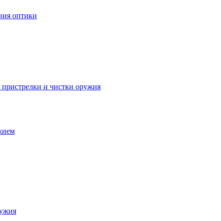
ния оптики
я пристрелки и чистки оружия
ужием
ружия