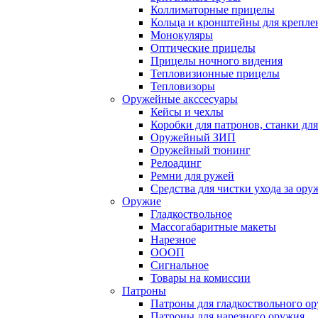
Коллиматорные прицелы
Кольца и кронштейны для крепле
Монокуляры
Оптические прицелы
Прицелы ночного видения
Тепловизионные прицелы
Тепловизоры
Оружейные акссесуары
Кейсы и чехлы
Коробки для патронов, станки дл
Оружейный ЗИП
Оружейный тюнинг
Релоадинг
Ремни для ружей
Средства для чистки ухода за ор
Оружие
Гладкоствольное
Массогабаритные макеты
Нарезное
ОООП
Сигнальное
Товары на комиссии
Патроны
Патроны для гладкоствольного о
Патроны для нарезного оружия