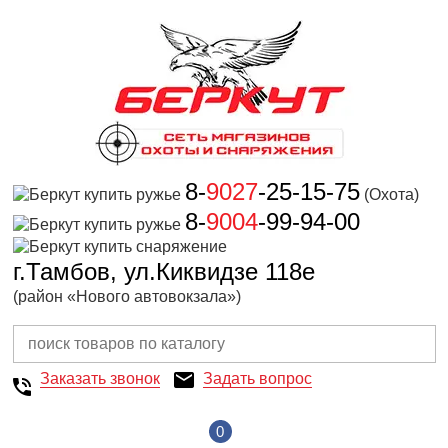
8-
9027
-25-15-75
(Охота)
8-
9004
-99-94-00
г.Тамбов, ул.Киквидзе 118е
(район «Нового автовокзала»)
Заказать звонок
Задать вопрос
0